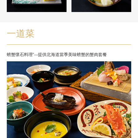
一道菜
螃蟹懷石料理"--提供北海道當季美味螃蟹的蟹肉套餐