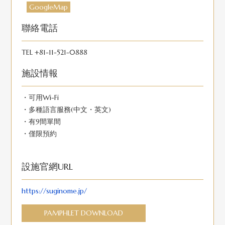
GoogleMap
聯絡電話
TEL +81-11-521-0888
施設情報
・可用Wi-Fi
・多種語言服務(中文・英文)
・有9間單間
・僅限預約
設施官網URL
https://suginome.jp/
PAMPHLET DOWNLOAD