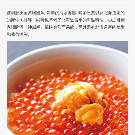
鹽焗肥美金黃鰭鱂魚､新鮮的海水海膽､烤帝王蟹以及北海道產的
知床牛肉排等，同時也準備了北海道當季的單點料理。杉之目獨
家招牌酒『神威岬』暢快爽烈而易飲，另外還有北海道產的燒酎
和葡萄酒等。