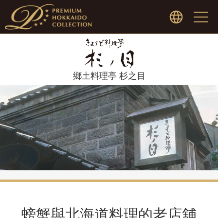
飯店
鄉土料理亭 杉之目
餐廳
高爾夫球場
藝術
会社概要
螃蟹與北海道料理的老店舖
內容洽詢